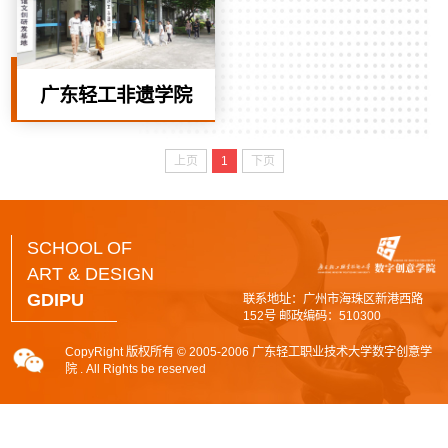
广东轻工非遗学院
上页
1
下页
SCHOOL OF
ART & DESIGN
GDIPU
联系地址：广州市海珠区新港西路
152号 邮政编码：510300
CopyRight 版权所有 © 2005-2006 广东轻工职业技术大学数字创意学
院 . All Rights be reserved