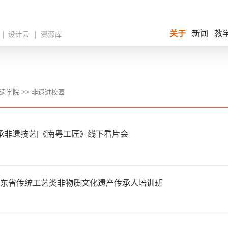
关于
新闻
教
设计云
资源库
遗学院
>>
非遗进校园
承非遗技艺|《南粤工匠》线下看片会
年广东省传统工艺类非物质文化遗产传承人培训班