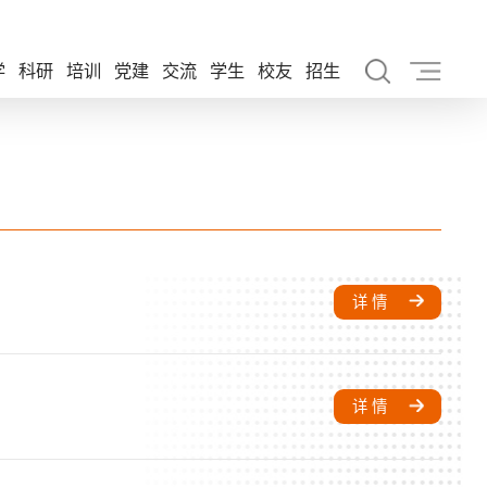
学
科研
培训
党建
交流
学生
校友
招生
详 情
详 情